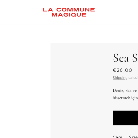
Sea 
€26,00
Shipping
calcul
Deniz, Sex ve 
hissetmek için
Care
Size