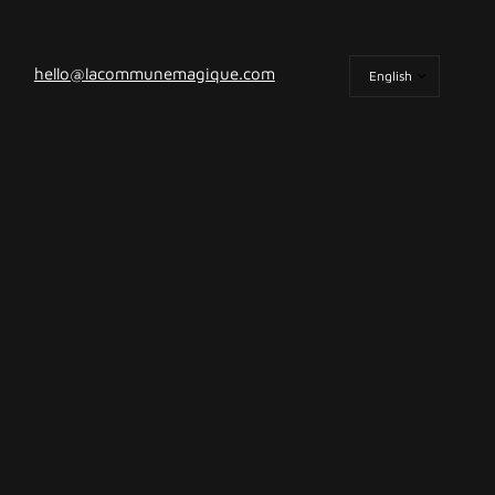
Update
hello@lacommunemagique.com
country/region